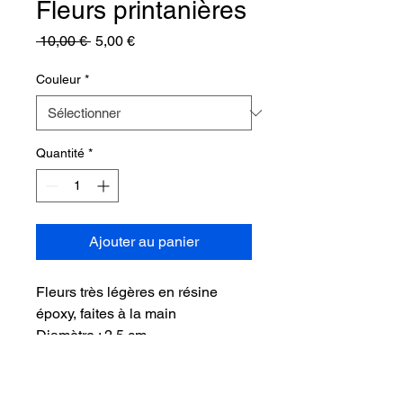
Fleurs printanières
Prix
Prix
 10,00 € 
5,00 €
original
promotionnel
Couleur
*
Quantité
*
Ajouter au panier
Fleurs très légères en résine
époxy, faites à la main
Diamètre : 2,5 cm